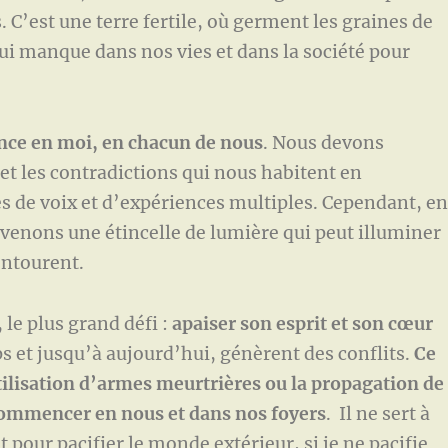
C’est une terre fertile, où germent les graines de
qui manque dans nos vies et dans la société pour
nce en moi, en chacun de nous
. Nous devons
 et les contradictions qui nous habitent en
de voix et d’expériences multiples. Cependant, e
evenons une étincelle de lumière qui peut illuminer
entourent.
e plus grand défi :
apaiser
s
on esprit et
s
on cœur
ps et jusqu’à aujourd’hui, génèrent des conflits.
Ce
utilisation d’armes meurtrières ou la propagation de
t commencer en nous
et dans nos foyers
. Il ne sert à
t pour pacifier le monde extérieur, si je ne pacifie